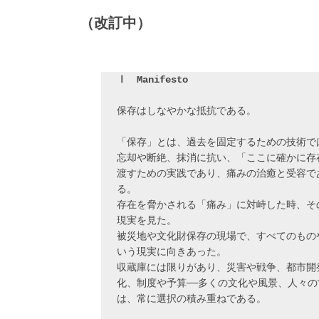
（改訂中）
Ⅰ　Manifesto
保存はしなやかな抵抗である。
「保存」とは、過去を固定するための技術で
忘却や断絶、抹消に抗い、「ここに確かに存
渡すための実践であり、痛みの治癒と受容で
る。
存在を脅かされる「痛み」に対峙した時、そ
現実を見た。
被災地や文化財保存の現場で、すべてのもの
いう現実に向きあった。
収蔵庫には限りがあり、災害や戦争、都市開
化、制度や予算──多くの文化や風景、人々
は、常に選択の積み重ねである。