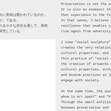
Preservation is not the a
It is also an endeavor th
めに美術は開かれているのか」
that experience to the fu
か」である。
In that sense, I believe 
れる小さな存在を通して、美術
resilience that enables c
探究している。
rise again from adversity
I view “social sculpture”
creates the very relation
cultural properties, and 
this practice of “social 
the creation of artworks 
cultural properties, arch
and museum practices as i
engage with society.
At the same time, the que
whom is art open?” and “F
Through the small entitie
between preservation and 