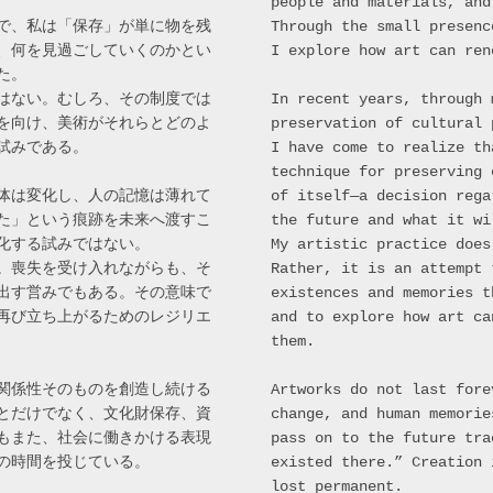
people and materials, and
で、私は「保存」が単に物を残
Through the small presenc
、何を見過ごしていくのかとい
I explore how art can ren
た。
はない。むしろ、その制度では
In recent years, through 
を向け、美術がそれらとどのよ
preservation of cultural 
試みである。
I have come to realize th
technique for preserving 
体は変化し、人の記憶は薄れて
of itself—a decision rega
た」という痕跡を未来へ渡すこ
the future and what it wi
化する試みではない。
My artistic practice does
。喪失を受け入れながらも、そ
Rather, it is an attempt 
出す営みでもある。その意味で
existences and memories t
再び立ち上がるためのレジリエ
and to explore how art ca
them.
関係性そのものを創造し続ける
Artworks do not last fore
とだけでなく、文化財保存、資
change, and human memorie
もまた、社会に働きかける表現
pass on to the future tra
の時間を投じている。
existed there.” Creation 
lost permanent.