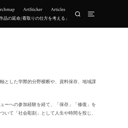
archmap
ArtSticker
Articles
検
サイドバーとナ
索
作品の延命/看取りの仕方を考える」
対
象:
軸とした学際的分野横断や、資料保存、地域課
ューへの参加経験を経て、「保存」「修復」を
ついて「社会彫刻」として人生や時間を投じ、