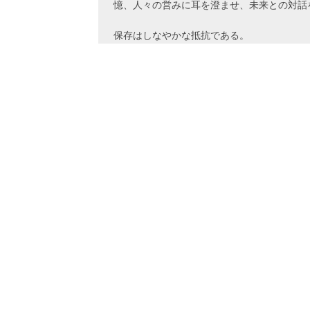
憶、人々の営みに耳を澄ませ、未来との対話
保存はしなやかな抵抗である。