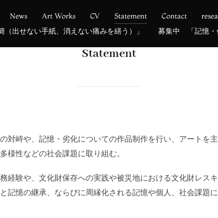
News
Art Works
CV
Statement
Contact
rese
断簡（出せない手紙、消えない痛みを繕う）」
募集中 「記憶・
Statement
の対峙や、記憶・劣化についての作品制作を行い、アートを主
多様性などの社会課題に取り組む。
務経験や、文化財保存への実践や被災地における文化財レスキ
と記憶の継承、ならびに周縁化される記憶や個人、社会課題に