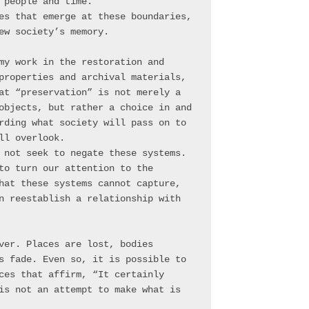
 people and time.
es that emerge at these boundaries, 
ew society’s memory.
my work in the restoration and 
properties and archival materials, 
at “preservation” is not merely a 
objects, but rather a choice in and 
rding what society will pass on to 
ll overlook.
 not seek to negate these systems. 
to turn our attention to the 
hat these systems cannot capture, 
n reestablish a relationship with 
ver. Places are lost, bodies 
s fade. Even so, it is possible to 
ces that affirm, “It certainly 
is not an attempt to make what is 