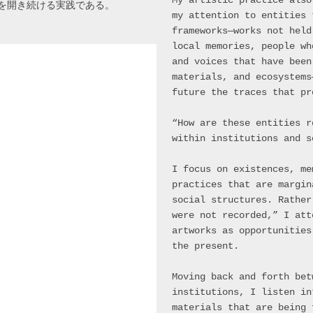
My artistic practice also
を開き続ける実践である。
my attention to entities 
frameworks—works not held
local memories, people wh
and voices that have been
materials, and ecosystems
future the traces that pr
“How are these entities r
within institutions and s
I focus on existences, me
practices that are margin
social structures. Rather
were not recorded,” I att
artworks as opportunities
the present.
Moving back and forth bet
institutions, I listen in
materials that are being 