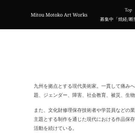
コ
Top
ン
Mitou Motoko Art Works
テ
募集中「焼経/
ン
ツ
へ
ス
キ
ッ
プ
九州を拠点とする現代美術家。一貫して痛みへ
題、ジェンダー、障害、社会教育、被災、生物
また、文化財修理保存技術者や学芸員などの業
主題とする制作を通じた現代における作品保存
活動を続けている。