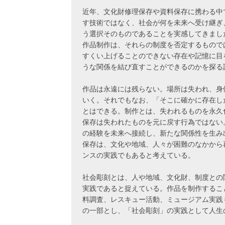
近年、文化財修理保存や資料保存に携わる中
す技術ではなく、社会が何を未来へ受け継ぎ
う選択そのものであることを実感してきまし
作品制作は、それらの制度を否定するもので
すくい上げることのできない存在や記憶に目
うな関係を結び直すことができるのかを探る
作品は永遠には残らない。場所は失われ、身
いく。それでもなお、「そこに確かに存在し
とはできる。制作とは、失われるものを永久
保存は失われたものを元に戻す行為ではない
の経験を未来へ接続し、新たな関係性を生み
保存は、文化や地域、人々が困難のなかから
ンスの実践でもあると考えている。
社会彫刻とは、人や地域、文化財、制度との
実践であると捉えている。作品を制作するこ
料調査、レスキュー活動、ミュージアム実践
の一部とし、「社会彫刻」の実践として人生