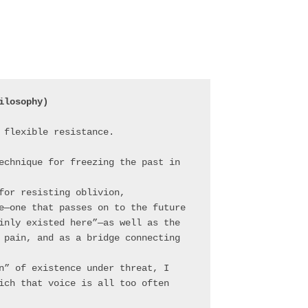
ilosophy)
 flexible resistance.
echnique for freezing the past in 
for resisting oblivion, 
e—one that passes on to the future 
inly existed here”—as well as the 
 pain, and as a bridge connecting 
n” of existence under threat, I 
ich that voice is all too often 