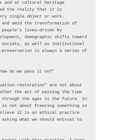
s and at cultural heritage 
ed the reality that it is 
ery single object or work.
 and amid the transformation of 
 people’s lives—driven by 
elopment, demographic shifts toward 
 society, as well as institutional 
—preservation is always a series of 
how do we pass it on?”
vation-restoration” are not about 
ather the act of passing the time 
 through the ages to the future. In 
 is not about freezing something in 
elieve it is an ethical practice 
 asking what we should entrust to 