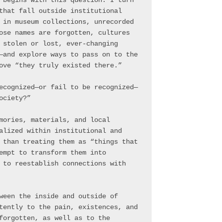
 begins with this question. I turn 
that fall outside institutional 
 in museum collections, unrecorded 
ose names are forgotten, cultures 
 stolen or lost, ever-changing 
—and explore ways to pass on to the 
ove “they truly existed there.”
ecognized—or fail to be recognized—
ociety?”
mories, materials, and local 
alized within institutional and 
 than treating them as “things that 
empt to transform them into 
 to reestablish connections with 
ween the inside and outside of 
tently to the pain, existences, and 
forgotten, as well as to the 