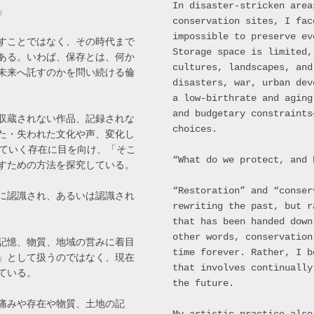
In disaster-stricken area
」
conservation sites, I fac
impossible to preserve ev
すことではなく、その時代まで
Storage space is limited,
ある。いわば、保存とは、何か
cultures, landscapes, and
未来へ託すのかを問い続ける倫
disasters, war, urban dev
a low-birthrate and aging
and budgetary constraints
収蔵されない作品、記録されな
choices.
た・失われた文化や声、変化し
ちていく存在に目を向け、「そこ
“What do we protect, and 
すための方法を探究している。
“Restoration” and “conser
に認識され、あるいは認識され
rewriting the past, but r
that has been handed down
other words, conservation
記憶、物質、地域の営みに着目
time forever. Rather, I b
」として扱うのではなく、現在
that involves continually
ている。
the future.
痛みや存在や物質、土地の記