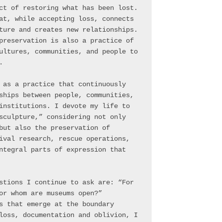
ct of restoring what has been lost. 
at, while accepting loss, connects 
ture and creates new relationships. 
preservation is also a practice of 
ultures, communities, and people to 
.
 as a practice that continuously 
ships between people, communities, 
institutions. I devote my life to 
sculpture,” considering not only 
but also the preservation of 
ival research, rescue operations, 
ntegral parts of expression that 
stions I continue to ask are: “For 
or whom are museums open?”
s that emerge at the boundary 
loss, documentation and oblivion, I 