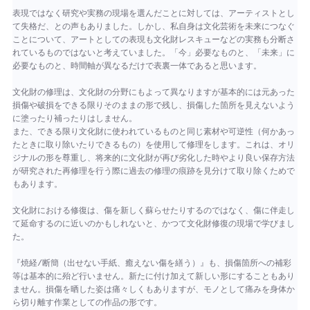
表現ではなく研究や実務の現場を選んだことに対しては、アーティストとし
て失格だ、との声もありました。しかし、私自身は文化芸術を未来につなぐ
ことについて、アートとしての表現も文化財レスキューなどの実務も分断さ
れているものではないと考えていました。「今」必要なものと、「未来」に
必要なものと、時間軸が異なるだけで表裏一体であると思います。
文化財の修理は、文化財の分野にもよって異なりますが基本的には元あった
損傷や破損をできる限りそのままの形で残し、損傷した箇所を見えないよう
に塗ったり補ったりはしません。
また、できる限り文化財に使われているものと同じ素材や可逆性（何かあっ
たときに取り除いたりできるもの）を使用して修理をします。これは、オリ
ジナルの形を尊重し、将来的に文化財が再び劣化した時やより良い保存方法
が研究された再修理を行う際に過去の修理の痕跡を見分けて取り除くためで
もあります。
文化財における修復は、傷を新しく蘇らせたりするのではなく、傷に伴走し
て延命するのに近いのかもしれないと、かつて文化財修復の現場で学びまし
た。
『焼経/断簡（出せない手紙、癒えない傷を繕う）』も、損傷箇所への補彩
等は基本的に殆ど行いません。新たに付け加えて新しい形にすることもあり
ません。損傷を晒した姿は痛々しくもありますが、モノとして痛みを身体か
ら切り離す作業としての作品の形です。