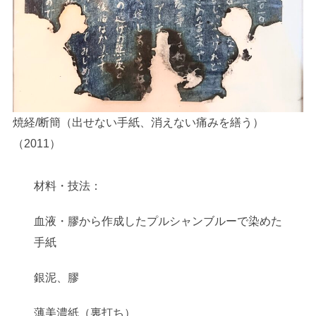
焼経/断簡（出せない手紙、消えない痛みを繕う）
（2011）
材料・技法：
血液・膠から作成したプルシャンブルーで染めた
手紙
銀泥、膠
薄美濃紙（裏打ち）