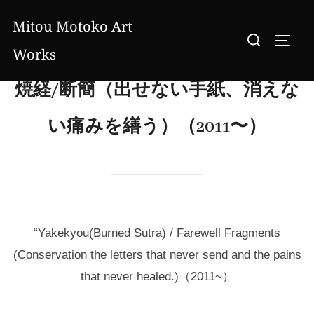
コ
Mitou Motoko Art
ン
検
サイド
テ
Works
索
ン
対
焼経/断簡（出せない手紙、消えな
ツ
象:
へ
い痛みを繕う）（2011〜）
ス
キ
ッ
プ
“Yakekyou(Burned Sutra) / Farewell Fragments
(Conservation the letters that never send and the pains
that never healed.)（2011~）