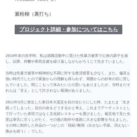
澱粉糊（裏打ち）
プロジェクト詳細・参加についてはこちら
2010年末の在学時、私は就職活動中に受けた性暴力被害で心身の調子を崩
し、以降、抑鬱や希死念慮を繰り返しながらかろうじて生きていました。
当時は性暴力被害や精神的な不調に対する救済措置も少なく、また、偏見も
強い時代でしたので家族からの理解も得られず、周囲からの好奇の目に苦し
んでいました。閉じこもって休みたいとの思いもありましたが、当時まだそ
れらは「甘え」として許されない風潮がありました。
2011年3月に発生した東日本大震災を目の当たりにした時、たまたま「生き
残ってしまった」自分の命をどうするかと考え、これまでアーティストとし
て行っていた表現ではなく文化財レスキューを選びました。被災地で見た光
景は筆舌に尽くしがたく、その後の制作や進路に大きな影響を与えました。
その時に制作した作品の一つがこの「焼経/断簡（出せない手紙、消えない
痛みを繕う）」でした。