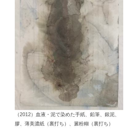
（2012）血液・泥で染めた手紙、鉛筆、銀泥、
膠、薄美濃紙（裏打ち）、澱粉糊（裏打ち）